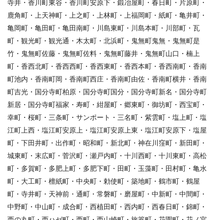
寺井・香川町東谷・香川町安原下・鍛冶屋町・春日町・片原町・
鹿角町・上天神町・上之町・上林町・上福岡町・紙町・亀井町・
亀岡町・亀田町・亀田南町・川島東町・川島本町・川部町・瓦
町・観光町・観光通・木太町・北浜町・鬼無町鬼無・鬼無町是
竹・鬼無町佐藤・鬼無町佐料・鬼無町藤井・鬼無町山口・楠上
町・香西北町・香西西町・香西東町・香西本町・香西南町・香南
町池内・香南町岡・香南町西庄・香南町由佐・香南町横井・香南
町吉光・国分寺町柏原・国分寺町国分・国分寺町新名・国分寺町
新居・国分寺町福家・寿町・紺屋町・郷東町・御坊町・西宝町・
幸町・桜町・三条町・サンポート・三名町・紫雲町・塩上町・塩
江町上西・塩江町安原上・塩江町安原上東・塩江町安原下・塩屋
町・下田井町・出作町・昭和町・新北町・神在川窪町・新田町・
城東町・末広町・菅沢町・瀬戸内町・十川西町・十川東町・高松
町・多賀町・多肥上町・多肥下町・田町・玉藻町・田村町・亀水
町・大工町・檀紙町・中央町・勅使町・築地町・鶴市町・鶴屋
町・寺井町・天神前・通町・常磐町・磨屋町・中新町・中間町・
中野町・中山町・成合町・西植田町・西内町・西春日町・錦町・
西の丸町・西ハゼ町・西町・西山崎町・旅篭町・花園町・花ノ宮