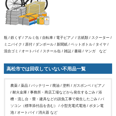
瓶 / 鉄くず / アルミ缶 / 自転車 / 電子ピアノ / 古紙類 / スクーター /
ミニバイク / 原付 / ダンボール / 新聞紙 / ペットボトル / タイヤ /
混合ゴミ / オートバイ / スチール缶 / 雑誌 / 書籍 / マンガ など
高松市では回収していない不用品一覧
農薬 / 薬品 / バッテリー / 廃油 / 塗料 / ガスボンベ / ピアノ
/ 耐火金庫 / 事務所・商店工場などから発生するごみ / 浴
槽・流し台・畳・建具などの請負工事で発生したごみ / パ
ソコン（標準添付品を含む） / 小型充電式電池 / ボタン電
池 / オートバイ / 消火器 など